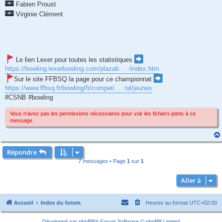
Fabien Proust
Virginie Clément
Le lien Lexer pour toutes les statistiques
https://bowling.lexerbowling.com/plazab ... /index.htm
Sur le site FFBSQ la page pour ce championnat
https://www.ffbsq.fr/bowling/fr/competi ... ral/jeunes
#CSNB #bowling
Vous n’avez pas les permissions nécessaires pour voir les fichiers joints à ce
message.
Répondre
7 messages • Page
1
sur
1
Aller à
Accueil
Index du forum
Heures au format
UTC+02:00
Développé par
phpBB
® Forum Software © phpBB Limited