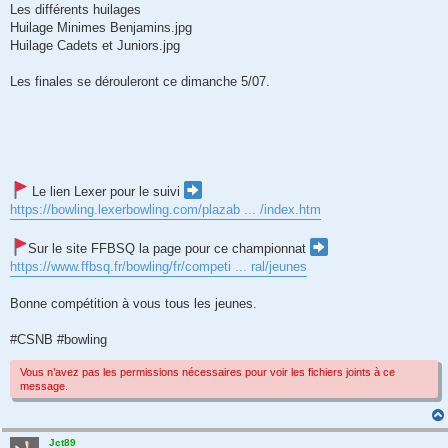
Les différents huilages
Huilage Minimes Benjamins.jpg
Huilage Cadets et Juniors.jpg
Les finales se dérouleront ce dimanche 5/07.
Le lien Lexer pour le suivi
https://bowling.lexerbowling.com/plazab ... /index.htm
Sur le site FFBSQ la page pour ce championnat
https://www.ffbsq.fr/bowling/fr/competi ... ral/jeunes
Bonne compétition à vous tous les jeunes.
#CSNB #bowling
Vous n’avez pas les permissions nécessaires pour voir les fichiers joints à ce
message.
Jct89