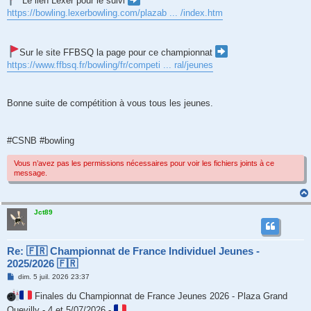
Le lien Lexer pour le suivi
https://bowling.lexerbowling.com/plazab ... /index.htm
Sur le site FFBSQ la page pour ce championnat
https://www.ffbsq.fr/bowling/fr/competi ... ral/jeunes
Bonne suite de compétition à vous tous les jeunes.
#CSNB #bowling
Vous n’avez pas les permissions nécessaires pour voir les fichiers joints à ce
message.
Jct89
Re: 🇫🇷 Championnat de France Individuel Jeunes -
2025/2026 🇫🇷
M
dim. 5 juil. 2026 23:37
e
s
Finales du Championnat de France Jeunes 2026 - Plaza Grand
s
Quevilly - 4 et 5/07/2026 -
a