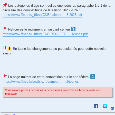
a
g
Les catégories d’âge sont celles énoncées au paragraphe 1.6.1 de la
e
circulaire des compétitions de la saison 2025/2026 :
https://www.ffbsq.fr/_ffbsq/CNB/calendr ... 3-2025.pdf
Retrouvez le règlement en suivant ce lien
https://www.ffbsq.fr/_ffbsq/CNB/REG_FED ... Jeunes.pdf
En jaune les changements ou particularités pour cette nouvelle
saison.
La page traitant de cette compétition sur le site fédéral
https://www.ffbsq.fr/bowling/fr/competi ... ral/jeunes
Vous n’avez pas les permissions nécessaires pour voir les fichiers joints à ce
message.