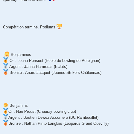
g
e
Compétition terminé. Podiums
ㅤㅤㅤㅤㅤㅤㅤㅤㅤㅤㅤ
Benjamines
Or : Louna Pensuet (Ecole de bowling de Perpignan)
Argent : Janna Hamreras (Eclats)
Bronze : Anaïs Jacquet (Jeunes Strikers Châlonnais)
Benjamins
Or : Naé Proust (Chauray bowling club)
Argent : Bastien Dewez Accornero (BC Rambouillet)
Bronze : Nathan Pinto Langlais (Leopards Grand Quevilly)