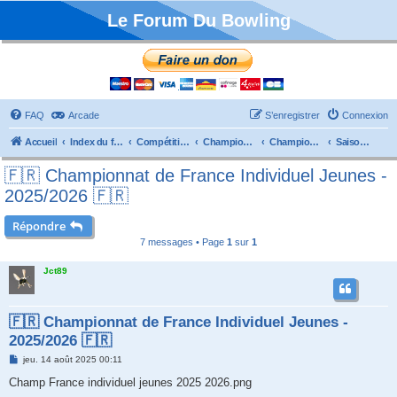
Le Forum Du Bowling
FAQ
Arcade
S’enregistrer
Connexion
Accueil
Index du forum
Compétitions
Championnats de France
Championnat Individuels
Saison 2025/2026
🇫🇷 Championnat de France Individuel Jeunes -
2025/2026 🇫🇷
Répondre
7 messages • Page
1
sur
1
Jct89
🇫🇷 Championnat de France Individuel Jeunes -
2025/2026 🇫🇷
M
jeu. 14 août 2025 00:11
e
s
Champ France individuel jeunes 2025 2026.png
s