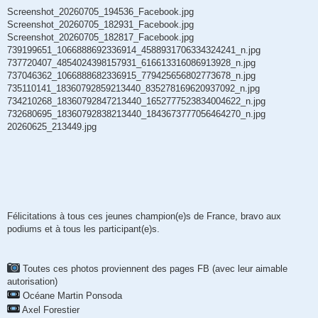
Screenshot_20260705_194536_Facebook.jpg
Screenshot_20260705_182931_Facebook.jpg
Screenshot_20260705_182817_Facebook.jpg
739199651_1066888692336914_4588931706334324241_n.jpg
737720407_4854024398157931_616613316086913928_n.jpg
737046362_1066888682336915_779425656802773678_n.jpg
735110141_18360792859213440_835278169620937092_n.jpg
734210268_18360792847213440_1652777523834004622_n.jpg
732680695_18360792838213440_1843673777056464270_n.jpg
20260625_213449.jpg
Félicitations à tous ces jeunes champion(e)s de France, bravo aux
podiums et à tous les participant(e)s.
Toutes ces photos proviennent des pages FB (avec leur aimable
autorisation)
Océane Martin Ponsoda
Axel Forestier