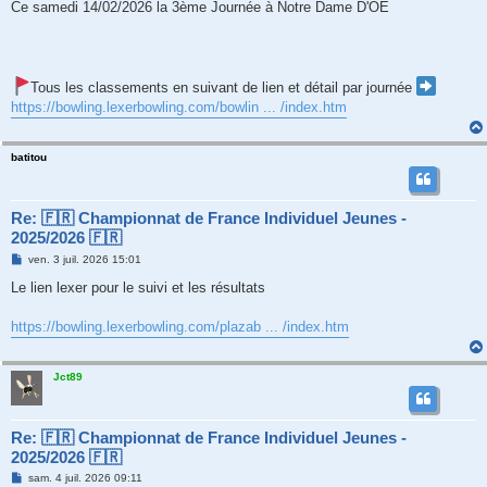
Ce samedi 14/02/2026 la 3ème Journée à Notre Dame D'OE
Tous les classements en suivant de lien et détail par journée
https://bowling.lexerbowling.com/bowlin ... /index.htm
batitou
Re: 🇫🇷 Championnat de France Individuel Jeunes -
2025/2026 🇫🇷
M
ven. 3 juil. 2026 15:01
e
s
Le lien lexer pour le suivi et les résultats
s
a
g
https://bowling.lexerbowling.com/plazab ... /index.htm
e
Jct89
Re: 🇫🇷 Championnat de France Individuel Jeunes -
2025/2026 🇫🇷
M
sam. 4 juil. 2026 09:11