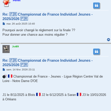
Perret
Re: 🇫🇷 Championnat de France Individuel Jeunes -
2025/2026 🇫🇷
M
mar. 26 août 2025 10:40
e
s
Pourquoi avoir changé le règlement sur la finale ??
s
Pour donner une chance aux moins régulier ?
a
g
e
Jct89
Re: 🇫🇷 Championnat de France Individuel Jeunes -
2025/2026 🇫🇷
M
sam. 14 févr. 2026 23:11
e
s
Championnat de France - Jeunes - Ligue Région Centre Val de
s
Loire - Notre Dame D'OE
a
g
e
J1 le 8/11/2025 à Blois
J2 le 6/12/2025 à Saran
J3 le 10/01/2026
à Orléans