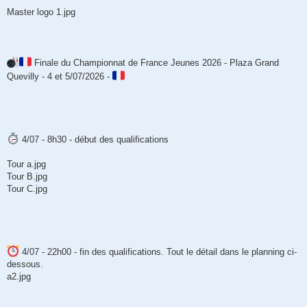
e
s
Master logo 1.jpg
s
a
g
e
Finale du Championnat de France Jeunes 2026 - Plaza Grand
Quevilly - 4 et 5/07/2026 -
4/07 - 8h30 - début des qualifications
Tour a.jpg
Tour B.jpg
Tour C.jpg
4/07 - 22h00 - fin des qualifications. Tout le détail dans le planning ci-
dessous.
a2.jpg