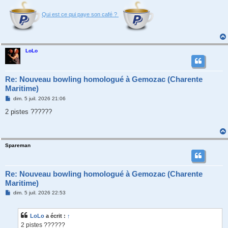
Qui est ce qui paye son café ?
LoLo
Re: Nouveau bowling homologué à Gemozac (Charente
Maritime)
M
dim. 5 juil. 2026 21:06
e
s
2 pistes ??????
s
a
g
e
Spareman
Re: Nouveau bowling homologué à Gemozac (Charente
Maritime)
M
dim. 5 juil. 2026 22:53
e
s
s
LoLo
a écrit :
↑
a
g
2 pistes ??????