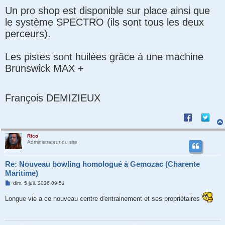
Un pro shop est disponible sur place ainsi que
le système SPECTRO (ils sont tous les deux
perceurs).
Les pistes sont huilées grâce à une machine
Brunswick MAX +
François DEMIZIEUX
Rico
Administrateur du site
Re: Nouveau bowling homologué à Gemozac (Charente
Maritime)
M
dim. 5 juil. 2026 09:51
e
s
Longue vie a ce nouveau centre d'entrainement et ses propriétaires
s
a
g
e