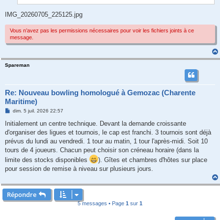
e
IMG_20260705_225125.jpg
Vous n’avez pas les permissions nécessaires pour voir les fichiers joints à ce
message.
Spareman
Re: Nouveau bowling homologué à Gemozac (Charente
Maritime)
M
dim. 5 juil. 2026 22:57
e
s
Initialement un centre technique. Devant la demande croissante
s
d'organiser des ligues et tournois, le cap est franchi. 3 tournois sont déjà
a
g
prévus du lundi au vendredi. 1 tour au matin, 1 tour l'après-midi. Soit 10
e
tours de 4 joueurs. Chacun peut choisir son créneau horaire (dans la
limite des stocks disponibles
). Gîtes et chambres d'hôtes sur place
pour session de remise à niveau sur plusieurs jours.
Répondre
5 messages • Page
1
sur
1