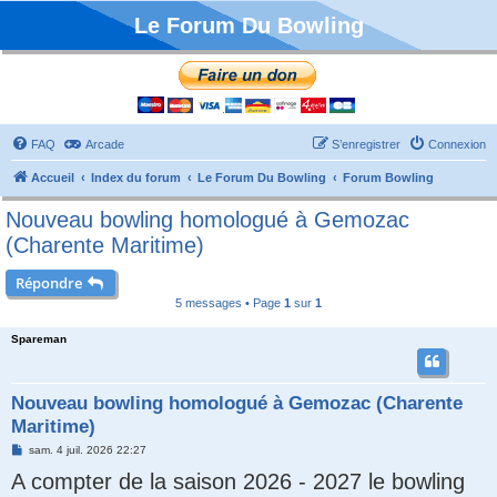
Le Forum Du Bowling
FAQ
Arcade
S’enregistrer
Connexion
Accueil
Index du forum
Le Forum Du Bowling
Forum Bowling
Nouveau bowling homologué à Gemozac
(Charente Maritime)
Répondre
5 messages • Page
1
sur
1
Spareman
Nouveau bowling homologué à Gemozac (Charente
Maritime)
M
sam. 4 juil. 2026 22:27
e
A compter de la saison 2026 - 2027 le bowling
s
s