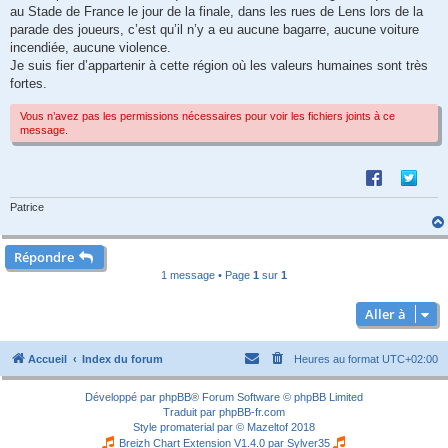
au Stade de France le jour de la finale, dans les rues de Lens lors de la
parade des joueurs, c’est qu’il n’y a eu aucune bagarre, aucune voiture
incendiée, aucune violence.
Je suis fier d’appartenir à cette région où les valeurs humaines sont très
fortes.
Vous n’avez pas les permissions nécessaires pour voir les fichiers joints à ce
message.
Patrice
Répondre
1 message • Page
1
sur
1
Aller à
Accueil
Index du forum
Heures au format
UTC+02:00
Développé par
phpBB
® Forum Software © phpBB Limited
Traduit par
phpBB-fr.com
Style
promaterial
par ©
Mazeltof
2018
Breizh Chart Extension V1.4.0 par
Sylver35