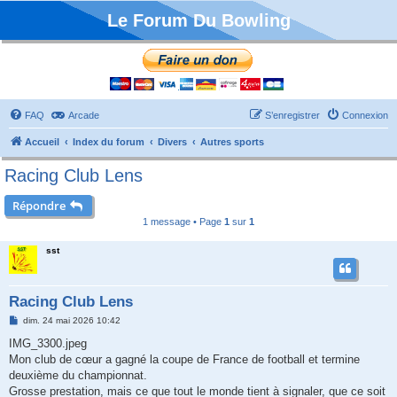
Le Forum Du Bowling
FAQ
Arcade
S’enregistrer
Connexion
Accueil
Index du forum
Divers
Autres sports
Racing Club Lens
Répondre
1 message • Page
1
sur
1
sst
Racing Club Lens
M
dim. 24 mai 2026 10:42
e
s
IMG_3300.jpeg
s
Mon club de cœur a gagné la coupe de France de football et termine
a
g
deuxième du championnat.
e
Grosse prestation, mais ce que tout le monde tient à signaler, que ce soit