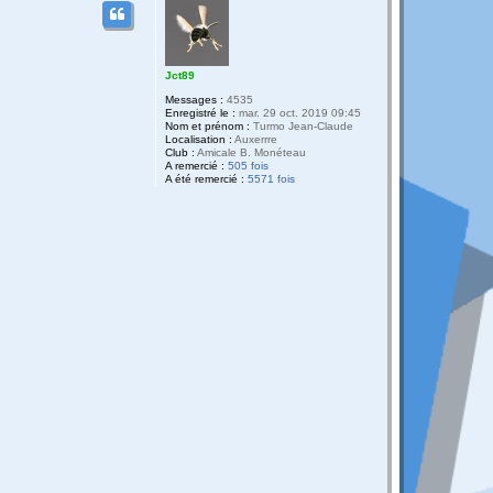
Jct89
Messages :
4535
Enregistré le :
mar. 29 oct. 2019 09:45
Nom et prénom :
Turmo Jean-Claude
Localisation :
Auxerrre
Club :
Amicale B. Monéteau
A remercié :
505 fois
A été remercié :
5571 fois