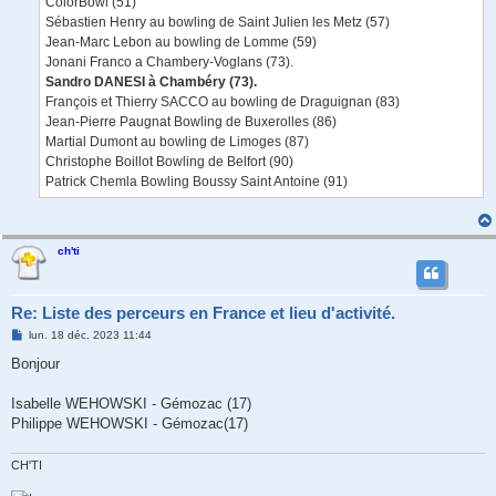
ColorBowl (51)
Sébastien Henry au bowling de Saint Julien les Metz (57)
Jean-Marc Lebon au bowling de Lomme (59)
Jonani Franco a Chambery-Voglans (73).
Sandro DANESI à Chambéry (73).
François et Thierry SACCO au bowling de Draguignan (83)
Jean-Pierre Paugnat Bowling de Buxerolles (86)
Martial Dumont au bowling de Limoges (87)
Christophe Boillot Bowling de Belfort (90)
Patrick Chemla Bowling Boussy Saint Antoine (91)
ch'ti
Re: Liste des perceurs en France et lieu d'activité.
M
lun. 18 déc. 2023 11:44
e
s
Bonjour
s
a
g
Isabelle WEHOWSKI - Gémozac (17)
e
Philippe WEHOWSKI - Gémozac(17)
CH'TI