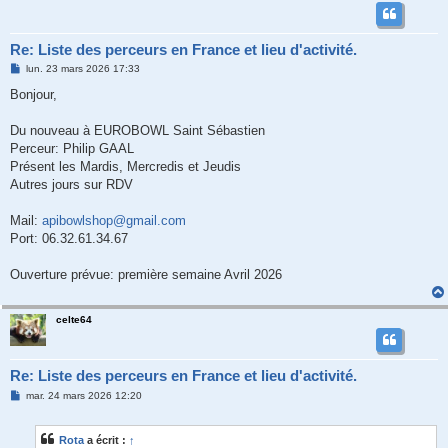
Re: Liste des perceurs en France et lieu d'activité.
M
lun. 23 mars 2026 17:33
e
s
Bonjour,
s
a
g
Du nouveau à EUROBOWL Saint Sébastien
e
Perceur: Philip GAAL
Présent les Mardis, Mercredis et Jeudis
Autres jours sur RDV
Mail:
apibowlshop@gmail.com
Port: 06.32.61.34.67
Ouverture prévue: première semaine Avril 2026
celte64
Re: Liste des perceurs en France et lieu d'activité.
M
mar. 24 mars 2026 12:20
e
s
s
Rota
a écrit :
↑
a