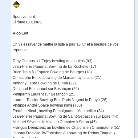
Sportivement,
Jérôme ETIENNE
Rico'Edit
On va essayer de mettre la liste à jour au fur et à mesure de vos
réponses :
Tony Chapus a L'Enjoy bowling de moulins (03)
Jean-Pierre Paugnat Bowling de La Rochelle (17)
Brice Train à l’Espace Bowling de Bourges (18)
Christophe Boillot bowling de Marsannay la côte (21)
Anthony Fabre Bowling de Dinan (22)
Duchaud Emmanuel sur Besançon (25)
Petitperrin Laurent sur Besançon (25)
Laurent Tessier Bowling Bois Paris Nogent le Phaye (28)
Philippe André Space bowling nimes (30)
Frédéric Nicot , bowling Pompignane , Montpellier (34)
Jean-Pierre Paugnat Bowling de Saint-Sébastien sur Loire (44)
Michael Séverin dit Mika au Complex à Saran (45)
François Demizieux au bowling de Châlons en Champagne (51)
Johnny Fronville JWFproshop Au bowling de Reims Tinqueux