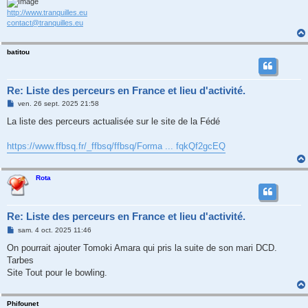
http://www.tranquilles.eu
contact@tranquilles.eu
batitou
Re: Liste des perceurs en France et lieu d'activité.
M
ven. 26 sept. 2025 21:58
e
s
La liste des perceurs actualisée sur le site de la Fédé
s
a
g
https://www.ffbsq.fr/_ffbsq/ffbsq/Forma ... fqkQf2gcEQ
e
Rota
Re: Liste des perceurs en France et lieu d'activité.
M
sam. 4 oct. 2025 11:46
e
s
On pourrait ajouter Tomoki Amara qui pris la suite de son mari DCD.
s
Tarbes
a
g
Site Tout pour le bowling.
e
Phifounet