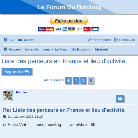
Le Forum Du Bowling
FAQ
Arcade
S’enregistrer
Connexion
Accueil
Index du forum
Le Forum Du Bowling
Matériel
Liste des perceurs en France et lieu d'activité.
Répondre
1
2
3
Précédente
40 messages
blacfan
Re: Liste des perceurs en France et lieu d'activité.
M
jeu. 12 janv. 2023 13:15
e
s
et Paulo Vial ...... cristal bowling ..... wittelsheim 68
s
a
g