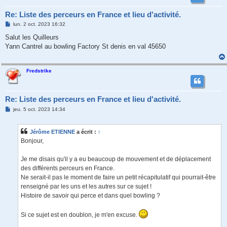
Re: Liste des perceurs en France et lieu d'activité.
M
lun. 2 oct. 2023 16:32
e
s
Salut les Quilleurs
s
Yann Cantrel au bowling Factory St denis en val 45650
a
g
e
Fredstrike
Re: Liste des perceurs en France et lieu d'activité.
M
jeu. 5 oct. 2023 14:34
e
s
s
Jérôme ETIENNE
a écrit :
↑
a
g
Bonjour,
e
Je me disais qu'il y a eu beaucoup de mouvement et de déplacement
des différents perceurs en France.
Ne serait-il pas le moment de faire un petit récapitulatif qui pourrait-être
renseigné par les uns et les autres sur ce sujet !
Histoire de savoir qui perce et dans quel bowling ?
Si ce sujet est en doublon, je m'en excuse.