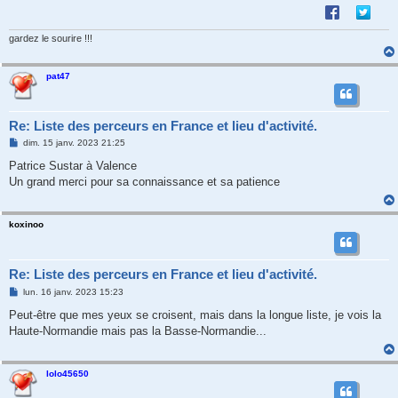
e
gardez le sourire !!!
pat47
Re: Liste des perceurs en France et lieu d'activité.
M
dim. 15 janv. 2023 21:25
e
s
Patrice Sustar à Valence
s
Un grand merci pour sa connaissance et sa patience
a
g
e
koxinoo
Re: Liste des perceurs en France et lieu d'activité.
M
lun. 16 janv. 2023 15:23
e
s
Peut-être que mes yeux se croisent, mais dans la longue liste, je vois la
s
Haute-Normandie mais pas la Basse-Normandie...
a
g
e
lolo45650