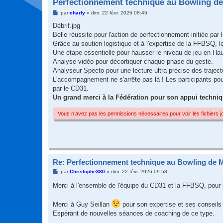
Perfectionnement technique au Bowling d
M
par
charly
»
dim. 22 févr. 2026 08:45
e
s
Débrif.jpg
s
Belle réussite pour l'action de perfectionnement initiée p
a
g
Grâce au soutien logistique et à l'expertise de la FFBSQ, le
e
Une étape essentielle pour hausser le niveau de jeu en Ha
Analyse vidéo pour décortiquer chaque phase du geste.
Analyseur Specto pour une lecture ultra précise des traject
L'accompagnement ne s'arrête pas là ! Les participants p
par le CD31.
Un grand merci à la Fédération pour son appui technique
Vous n’avez pas les permissions nécessaires pour voir les fichiers 
Re: Perfectionnement technique au Bowling de 
M
par
Christophe380
»
dim. 22 févr. 2026 09:58
e
s
Merci à l'ensemble de l'équipe du CD31 et la FFBSQ, pour l
s
a
g
Merci à Guy Seillan
pour son expertise et ses conseils 
e
Espérant de nouvelles séances de coaching de ce type.