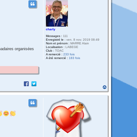
charly
Messages :
111
Enregistré le :
ven. 8 nov. 2019 08:49
Nom et prénom :
MARRE Alain
Localisation :
LABEGE
madaires organisées
Club :
TOAC
A remercié :
233 fois
A été remercié :
183 fois
H
a
u
t