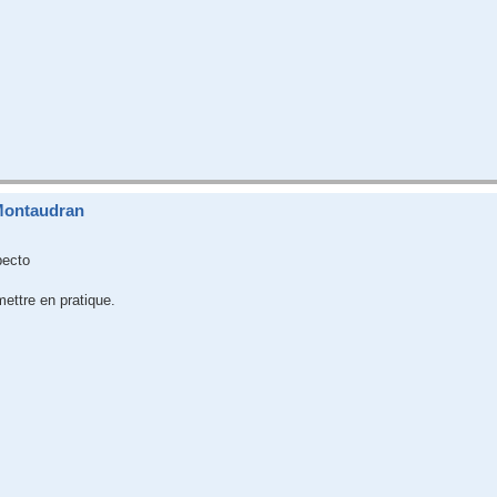
Montaudran
pecto
ettre en pratique.