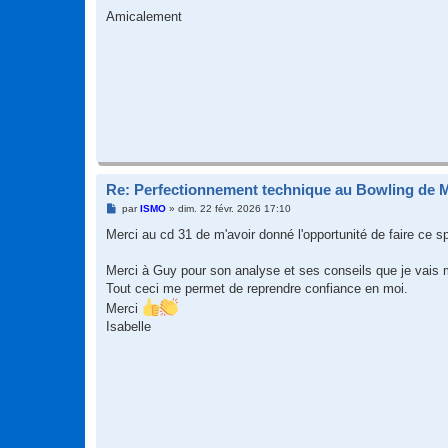
Amicalement
Re: Perfectionnement technique au Bowling de 
M
par
ISMO
»
dim. 22 févr. 2026 17:10
e
s
Merci au cd 31 de m'avoir donné l'opportunité de faire ce s
s
a
g
Merci à Guy pour son analyse et ses conseils que je vais m
e
Tout ceci me permet de reprendre confiance en moi.
Merci
Isabelle