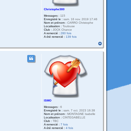
Christophe380
Messages :
115
Enregistré le :
sam. 16 nov. 2019 17:46
Nom et prénom :
CARRO Christophe
Localisation :
Toulouse
Club :
JOCK Chance
A remercié :
280 fois
A été remercié :
139 fois
H
a
u
t
ISMO
Messages :
6
Enregistré le :
sam. 7 oct. 2023 16:38
Nom et prénom :
MONTAGNE Isabelle
Localisation :
CINTEGABELLE
Club :
TBC
A remercié :
7 fois
A été remercié :
4 fois