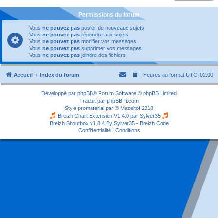
Permissions du forum
Vous
ne pouvez pas
poster de nouveaux sujets
Vous
ne pouvez pas
répondre aux sujets
Vous
ne pouvez pas
modifier vos messages
Vous
ne pouvez pas
supprimer vos messages
Vous
ne pouvez pas
joindre des fichiers
Accueil
Index du forum
Heures au format
UTC+02:00
Développé par
phpBB
® Forum Software © phpBB Limited
Traduit par
phpBB-fr.com
Style
promaterial
par ©
Mazeltof
2018
Breizh Chart Extension V1.4.0 par
Sylver35
Breizh Shoutbox v1.8.4
By Sylver35 - Breizh Code
Confidentialité
|
Conditions