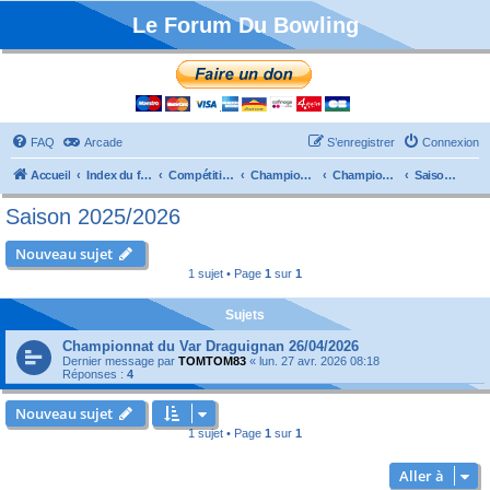
Le Forum Du Bowling
FAQ
Arcade
S’enregistrer
Connexion
Accueil
Index du forum
Compétitions
Championnats de France
Championnat Départemental
Saison 2025/2026
Saison 2025/2026
Nouveau sujet
1 sujet • Page
1
sur
1
Sujets
Championnat du Var Draguignan 26/04/2026
Dernier message par
TOMTOM83
«
lun. 27 avr. 2026 08:18
Réponses :
4
Nouveau sujet
1 sujet • Page
1
sur
1
Aller à