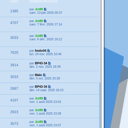
VUES
DERNIER MESSAGE
par
Jct89
1385
sam. 13 juin 2026 00:37
par
Jct89
4707
sam. 7 févr. 2026 17:14
par
Jct89
3033
sam. 6 déc. 2025 19:12
par
fredo04
7620
lun. 24 nov. 2025 10:46
par
BP43-34
3914
dim. 2 nov. 2025 18:39
par
Malo
3033
dim. 5 oct. 2025 20:28
par
BP43-34
2667
dim. 14 sept. 2025 18:23
par
Jct89
4107
ven. 1 août 2025 23:42
par
Jct89
2923
ven. 1 août 2025 23:39
par
Jct89
3073
ven. 1 août 2025 23:07