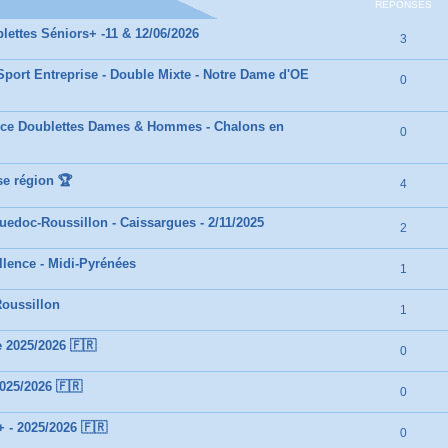
RÉPONSES
ettes Séniors+ -11 & 12/06/2026
3
Sport Entreprise - Double Mixte - Notre Dame d'OE
0
ance Doublettes Dames & Hommes - Chalons en
0
se région 🏆
4
edoc-Roussillon - Caissargues - 2/11/2025
2
lence - Midi-Pyrénées
1
oussillon
1
 2025/2026 🇫🇷
0
025/2026 🇫🇷
0
 - 2025/2026 🇫🇷
0