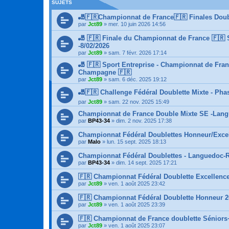
SUJETS
🎳🇫🇷Championnat de France🇫🇷 Finales Doubl
par
Jct89
»
mer. 10 juin 2026 14:56
🎳 🇫🇷 Finale du Championnat de France 🇫🇷 
-8/02/2026
par
Jct89
»
sam. 7 févr. 2026 17:14
🎳 🇫🇷 Sport Entreprise - Championnat de Fr
Champagne 🇫🇷
par
Jct89
»
sam. 6 déc. 2025 19:12
🎳🇫🇷 Challenge Fédéral Doublette Mixte - Pha
par
Jct89
»
sam. 22 nov. 2025 15:49
Championnat de France Double Mixte SE -Langu
par
BP43-34
»
dim. 2 nov. 2025 17:38
Championnat Fédéral Doublettes Honneur/Excel
par
Malo
»
lun. 15 sept. 2025 18:13
Championnat Fédéral Doublettes - Languedoc-R
par
BP43-34
»
dim. 14 sept. 2025 17:21
🇫🇷 Championnat Fédéral Doublette Excellence
par
Jct89
»
ven. 1 août 2025 23:42
🇫🇷 Championnat Fédéral Doublette Honneur 2
par
Jct89
»
ven. 1 août 2025 23:39
🇫🇷 Championnat de France doublette Séniors+
par
Jct89
»
ven. 1 août 2025 23:07