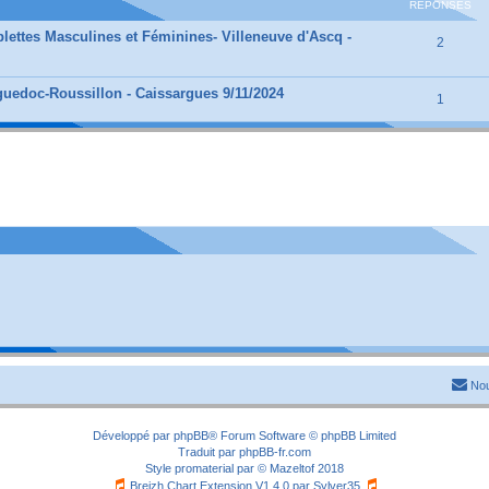
RÉPONSES
lettes Masculines et Féminines- Villeneuve d'Ascq -
2
uedoc-Roussillon - Caissargues 9/11/2024
1
Nou
Développé par
phpBB
® Forum Software © phpBB Limited
Traduit par
phpBB-fr.com
Style
promaterial
par ©
Mazeltof
2018
Breizh Chart Extension V1.4.0 par
Sylver35