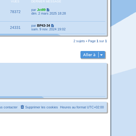
VUES
DERNIER MESSAGE
par
Jct89
78372
dim. 2 mars 2025 18:28
par
BP43-34
24331
sam. 9 nov. 2024 19:02
2 sujets • Page
1
sur
1
Aller à
s contacter
Supprimer les cookies
Heures au format
UTC+02:00