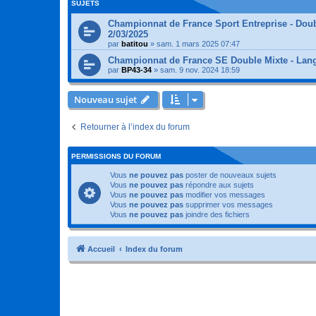
SUJETS
Championnat de France Sport Entreprise - Doub
2/03/2025
par
batitou
»
sam. 1 mars 2025 07:47
Championnat de France SE Double Mixte - Lang
par
BP43-34
»
sam. 9 nov. 2024 18:59
Nouveau sujet
Retourner à l’index du forum
PERMISSIONS DU FORUM
Vous
ne pouvez pas
poster de nouveaux sujets
Vous
ne pouvez pas
répondre aux sujets
Vous
ne pouvez pas
modifier vos messages
Vous
ne pouvez pas
supprimer vos messages
Vous
ne pouvez pas
joindre des fichiers
Accueil
Index du forum