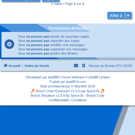
2 sujets • Page
1
sur
1
Aller à
Permissions du forum
Vous
ne pouvez pas
poster de nouveaux sujets
Vous
ne pouvez pas
répondre aux sujets
Vous
ne pouvez pas
modifier vos messages
Vous
ne pouvez pas
supprimer vos messages
Vous
ne pouvez pas
joindre des fichiers
Accueil
Index du forum
Heures au format
UTC+02:00
Développé par
phpBB
® Forum Software © phpBB Limited
Traduit par
phpBB-fr.com
Style
promaterial
par ©
Mazeltof
2018
Breizh Chart Extension V1.4.0 par
Sylver35
Breizh Shoutbox v1.8.4
By Sylver35 - Breizh Code
Confidentialité
|
Conditions