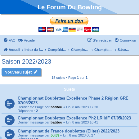
Le Forum Du Bowling
FAQ
Arcade
S’enregistrer
Connexion
Accueil
Index du forum
Compétitions
Championnats de France
Championnat Doublettes
Saison 2022/2023
Saison 2022/2023
Nouveau sujet
18 sujets • Page
1
sur
1
Sujets
Championnat Doublettes Excellence Phase 2 Région GRE
07/05/2023
Dernier message par
batitou
«
lun. 8 mai 2023 17:30
Réponses :
2
Championnat Doublettes Excellence Ph2 LR IdF 07/05/2023
Dernier message par
batitou
«
lun. 8 mai 2023 16:41
Championnat de France doublettes (Elites) 2022/2023
Dernier message par
Jct89
«
lun. 8 mai 2023 08:27