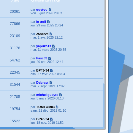
VUES
DERNIER MESSAGE
par
guytou
20361
ven. 5 juin 2026 20:03
par
le troll
77866
jeu. 29 mai 2025 20:24
par
25herve
23109
mar. 1 avr. 2025 22:12
par
yapuka13
31176
mar. 11 mars 2025 20:55
par
Pasc83
54762
jeu. 20 oct. 2022 12:44
par
BP43-34
22345
dim. 27 févr. 2022 08:04
par
Debrayt
31544
mar. 7 sept. 2021 17:02
par
michel gueyte
21705
jeu. 5 mars 2020 08:18
par
TOMTOM83
19754
sam. 21 déc. 2019 01:10
par
BP43-34
15522
lun. 18 nov. 2019 11:52