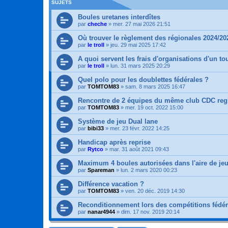
SUJETS
Boules uretanes interdîtes
par
cheche
»
mer. 27 mai 2026 21:51
Où trouver le règlement des régionales 2024/20
par
le troll
»
jeu. 29 mai 2025 17:42
A quoi servent les frais d'organisations d'un to
par
le troll
»
lun. 31 mars 2025 20:29
Quel polo pour les doublettes fédérales ?
par
TOMTOM83
»
sam. 8 mars 2025 16:47
Rencontre de 2 équipes du même club CDC reg
par
TOMTOM83
»
mer. 19 oct. 2022 15:00
Système de jeu Dual lane
par
bibi33
»
mer. 23 févr. 2022 14:25
Handicap après reprise
par
Rytco
»
mar. 31 août 2021 09:43
Maximum 4 boules autorisées dans l'aire de jeu
par
Spareman
»
lun. 2 mars 2020 00:23
Différence vacation ?
par
TOMTOM83
»
ven. 20 déc. 2019 14:30
Reconditionnement lors des compétitions fédér
par
nanar4944
»
dim. 17 nov. 2019 20:14