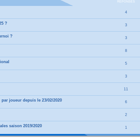
RÉPONSES
4
25 ?
3
urnoi ?
3
8
ional
5
3
11
 par joueur depuis le 23/02/2020
6
2
ales saison 2019/2020
1