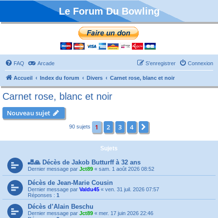
Le Forum Du Bowling
FAQ
Arcade
S’enregistrer
Connexion
Accueil
Index du forum
Divers
Carnet rose, blanc et noir
Carnet rose, blanc et noir
Nouveau sujet
1
2
3
4
Suivante
90 sujets
Sujets
🎳🙏 Décès de Jakob Butturff à 32 ans
Dernier message par
Jct89
«
sam. 1 août 2026 08:52
Décès de Jean-Marie Cousin
Dernier message par
Valdu45
«
ven. 31 juil. 2026 07:57
Réponses :
1
Décès d’Alain Beschu
Dernier message par
Jct89
«
mer. 17 juin 2026 22:46