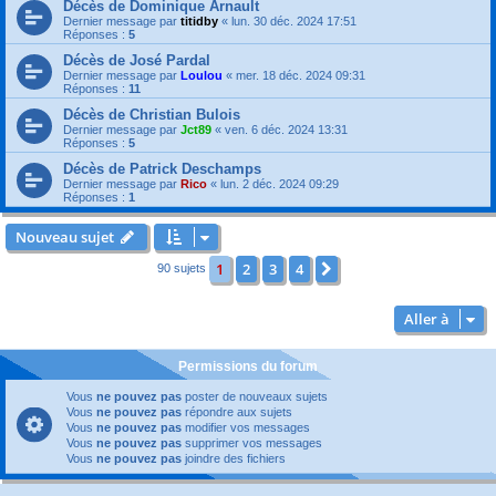
Décès de Dominique Arnault
Dernier message par
titidby
«
lun. 30 déc. 2024 17:51
Réponses :
5
Décès de José Pardal
Dernier message par
Loulou
«
mer. 18 déc. 2024 09:31
Réponses :
11
Décès de Christian Bulois
Dernier message par
Jct89
«
ven. 6 déc. 2024 13:31
Réponses :
5
Décès de Patrick Deschamps
Dernier message par
Rico
«
lun. 2 déc. 2024 09:29
Réponses :
1
Nouveau sujet
1
2
3
4
Suivante
90 sujets
Aller à
Permissions du forum
Vous
ne pouvez pas
poster de nouveaux sujets
Vous
ne pouvez pas
répondre aux sujets
Vous
ne pouvez pas
modifier vos messages
Vous
ne pouvez pas
supprimer vos messages
Vous
ne pouvez pas
joindre des fichiers