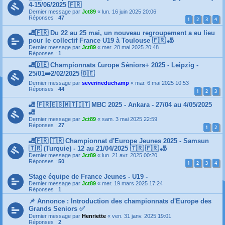
4-15/06/2025 🇫🇷
Dernier message par
Jct89
«
lun. 16 juin 2025 20:06
Réponses :
47
1
2
3
4
🎳🇫🇷 Du 22 au 25 mai, un nouveau regroupement a eu lieu
pour le collectif France U19 à Toulouse 🇫🇷 🎳
Dernier message par
Jct89
«
mer. 28 mai 2025 20:48
Réponses :
1
🎳🇩🇪 Championnats €urope Séniors+ 2025 - Leipzig -
25/01➡️2/02/2025 🇩🇪
Dernier message par
severineduchamp
«
mar. 6 mai 2025 10:53
Réponses :
44
1
2
3
🎳 🇫🇷🇪🇸🇲🇹🇮🇹 MBC 2025 - Ankara - 27/04 au 4/05/2025
🎳
Dernier message par
Jct89
«
sam. 3 mai 2025 22:59
Réponses :
27
1
2
🎳🇫🇷 🇹🇷 Championnat d'Europe Jeunes 2025 - Samsun
🇹🇷 (Turquie) - 12 au 21/04/2025 🇹🇷 🇫🇷 🎳
Dernier message par
Jct89
«
lun. 21 avr. 2025 00:20
Réponses :
50
1
2
3
4
Stage équipe de France Jeunes - U19 -
Dernier message par
Jct89
«
mer. 19 mars 2025 17:24
Réponses :
1
📌 Annonce : Introduction des championnats d'Europe des
Grands Seniors ✅
Dernier message par
Henriette
«
ven. 31 janv. 2025 19:01
Réponses :
2