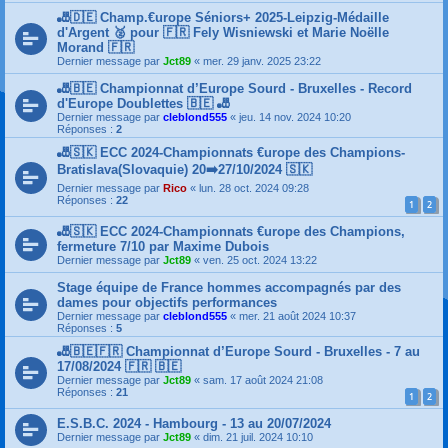
🎳🇩🇪 Champ.€urope Séniors+ 2025-Leipzig-Médaille
d'Argent 🥈 pour 🇫🇷 Fely Wisniewski et Marie Noëlle
Morand 🇫🇷
Dernier message par
Jct89
«
mer. 29 janv. 2025 23:22
🎳🇧🇪 Championnat d’Europe Sourd - Bruxelles - Record
d'Europe Doublettes 🇧🇪 🎳
Dernier message par
cleblond555
«
jeu. 14 nov. 2024 10:20
Réponses :
2
🎳🇸🇰 ECC 2024-Championnats €urope des Champions-
Bratislava(Slovaquie) 20➡️27/10/2024 🇸🇰
Dernier message par
Rico
«
lun. 28 oct. 2024 09:28
Réponses :
22
1
2
🎳🇸🇰 ECC 2024-Championnats €urope des Champions,
fermeture 7/10 par Maxime Dubois
Dernier message par
Jct89
«
ven. 25 oct. 2024 13:22
Stage équipe de France hommes accompagnés par des
dames pour objectifs performances
Dernier message par
cleblond555
«
mer. 21 août 2024 10:37
Réponses :
5
🎳🇧🇪🇫🇷 Championnat d’Europe Sourd - Bruxelles - 7 au
17/08/2024 🇫🇷 🇧🇪
Dernier message par
Jct89
«
sam. 17 août 2024 21:08
Réponses :
21
1
2
E.S.B.C. 2024 - Hambourg - 13 au 20/07/2024
Dernier message par
Jct89
«
dim. 21 juil. 2024 10:10