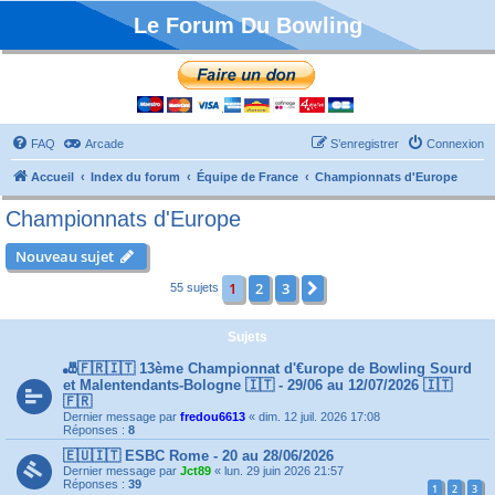
Le Forum Du Bowling
FAQ
Arcade
S’enregistrer
Connexion
Accueil
Index du forum
Équipe de France
Championnats d'Europe
Championnats d'Europe
Nouveau sujet
1
2
3
Suivante
55 sujets
Sujets
🎳🇫🇷🇮🇹 13ème Championnat d'€urope de Bowling Sourd
et Malentendants-Bologne 🇮🇹 - 29/06 au 12/07/2026 🇮🇹
🇫🇷
Dernier message par
fredou6613
«
dim. 12 juil. 2026 17:08
Réponses :
8
🇪🇺🇮🇹 ESBC Rome - 20 au 28/06/2026
Dernier message par
Jct89
«
lun. 29 juin 2026 21:57
Réponses :
39
1
2
3