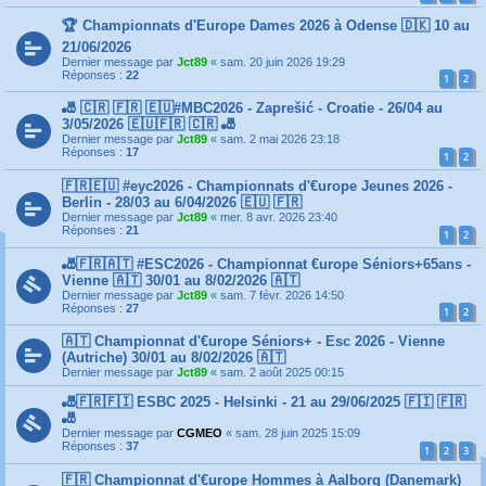
🏆 Championnats d'Europe Dames 2026 à Odense 🇩🇰 10 au
21/06/2026
Dernier message par
Jct89
«
sam. 20 juin 2026 19:29
Réponses :
22
1
2
🎳 🇨🇷 🇫🇷 🇪🇺#MBC2026 - Zaprešić - Croatie - 26/04 au
3/05/2026 🇪🇺🇫🇷 🇨🇷 🎳
Dernier message par
Jct89
«
sam. 2 mai 2026 23:18
Réponses :
17
1
2
🇫🇷🇪🇺 #eyc2026 - Championnats d'€urope Jeunes 2026 -
Berlin - 28/03 au 6/04/2026 🇪🇺 🇫🇷
Dernier message par
Jct89
«
mer. 8 avr. 2026 23:40
Réponses :
21
1
2
🎳🇫🇷🇦🇹 #ESC2026 - Championnat €urope Séniors+65ans -
Vienne 🇦🇹 30/01 au 8/02/2026 🇦🇹
Dernier message par
Jct89
«
sam. 7 févr. 2026 14:50
Réponses :
27
1
2
🇦🇹 Championnat d'€urope Séniors+ - Esc 2026 - Vienne
(Autriche) 30/01 au 8/02/2026 🇦🇹
Dernier message par
Jct89
«
sam. 2 août 2025 00:15
🎳🇫🇷🇫🇮 ESBC 2025 - Helsinki - 21 au 29/06/2025 🇫🇮 🇫🇷
🎳
Dernier message par
CGMEO
«
sam. 28 juin 2025 15:09
Réponses :
37
1
2
3
🇫🇷 Championnat d'€urope Hommes à Aalborg (Danemark)