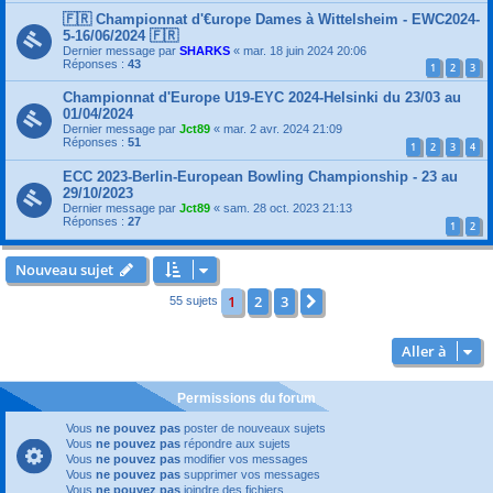
🇫🇷 Championnat d'€urope Dames à Wittelsheim - EWC2024-
5-16/06/2024 🇫🇷
Dernier message par
SHARKS
«
mar. 18 juin 2024 20:06
Réponses :
43
1
2
3
Championnat d'Europe U19-EYC 2024-Helsinki du 23/03 au
01/04/2024
Dernier message par
Jct89
«
mar. 2 avr. 2024 21:09
Réponses :
51
1
2
3
4
ECC 2023-Berlin-European Bowling Championship - 23 au
29/10/2023
Dernier message par
Jct89
«
sam. 28 oct. 2023 21:13
Réponses :
27
1
2
Nouveau sujet
1
2
3
Suivante
55 sujets
Aller à
Permissions du forum
Vous
ne pouvez pas
poster de nouveaux sujets
Vous
ne pouvez pas
répondre aux sujets
Vous
ne pouvez pas
modifier vos messages
Vous
ne pouvez pas
supprimer vos messages
Vous
ne pouvez pas
joindre des fichiers