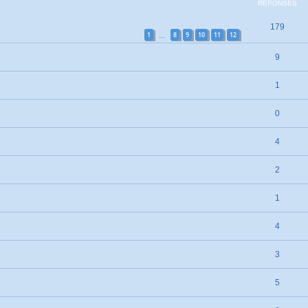
RÉPONSES
179
1
8
9
10
11
12
…
9
1
0
4
2
1
4
3
5