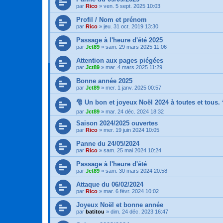
par
Rico
»
ven. 5 sept. 2025 10:03
Profil / Nom et prénom
par
Rico
»
jeu. 31 oct. 2019 13:30
Passage à l'heure d'été 2025
par
Jct89
»
sam. 29 mars 2025 11:06
Attention aux pages piégées
par
Jct89
»
mar. 4 mars 2025 11:29
Bonne année 2025
par
Jct89
»
mer. 1 janv. 2025 00:57
🎅 Un bon et joyeux Noël 2024 à toutes et tous. 
par
Jct89
»
mar. 24 déc. 2024 18:32
Saison 2024/2025 ouvertes
par
Rico
»
mer. 19 juin 2024 10:05
Panne du 24/05/2024
par
Rico
»
sam. 25 mai 2024 10:24
Passage à l'heure d'été
par
Jct89
»
sam. 30 mars 2024 20:58
Attaque du 06/02/2024
par
Rico
»
mar. 6 févr. 2024 10:02
Joyeux Noël et bonne année
par
batitou
»
dim. 24 déc. 2023 16:47