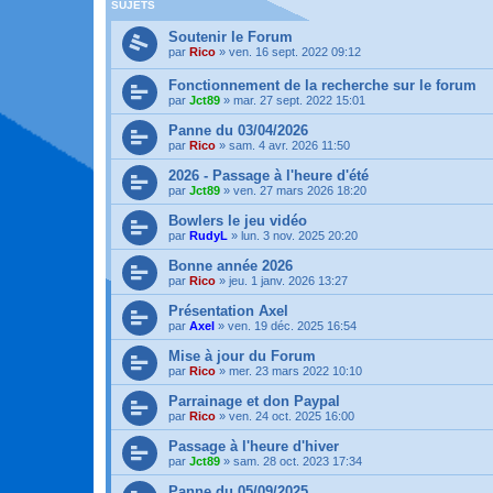
SUJETS
Soutenir le Forum
par
Rico
»
ven. 16 sept. 2022 09:12
Fonctionnement de la recherche sur le forum
par
Jct89
»
mar. 27 sept. 2022 15:01
Panne du 03/04/2026
par
Rico
»
sam. 4 avr. 2026 11:50
2026 - Passage à l'heure d'été
par
Jct89
»
ven. 27 mars 2026 18:20
Bowlers le jeu vidéo
par
RudyL
»
lun. 3 nov. 2025 20:20
Bonne année 2026
par
Rico
»
jeu. 1 janv. 2026 13:27
Présentation Axel
par
Axel
»
ven. 19 déc. 2025 16:54
Mise à jour du Forum
par
Rico
»
mer. 23 mars 2022 10:10
Parrainage et don Paypal
par
Rico
»
ven. 24 oct. 2025 16:00
Passage à l'heure d'hiver
par
Jct89
»
sam. 28 oct. 2023 17:34
Panne du 05/09/2025