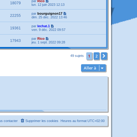
par
Rico
18079
lun. 12 juin 2023 12:13
par
bourguignon17
22255
dim. 25 déc. 2022 13:46
par
lechat.1
19361
ven. 9 déc. 2022 09:57
par
Rico
17943
jeu. 1 sept. 2022 09:28
1
2
Suivante
49 sujets
Aller à
s contacter
Supprimer les cookies
Heures au format
UTC+02:00