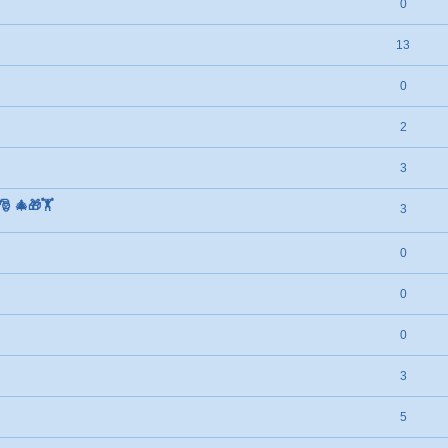
0
13
0
2
3
 🎄🎁🏋️
3
0
0
0
3
5