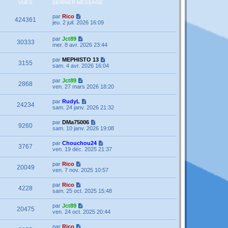
VUES
DERNIER MESSAGE
par
Rico
424361
jeu. 2 juil. 2026 16:09
par
Jct89
30333
mer. 8 avr. 2026 23:44
par
MEPHISTO 13
3155
sam. 4 avr. 2026 16:04
par
Jct89
2868
ven. 27 mars 2026 18:20
par
RudyL
24234
sam. 24 janv. 2026 21:32
par
DMa75006
9260
sam. 10 janv. 2026 19:08
par
Chouchou24
3767
ven. 19 déc. 2025 21:37
par
Rico
20049
ven. 7 nov. 2025 10:57
par
Rico
4228
sam. 25 oct. 2025 15:48
par
Jct89
20475
ven. 24 oct. 2025 20:44
par
Rico