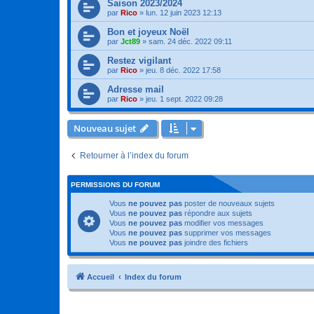
Saison 2023/2024
par
Rico
»
lun. 12 juin 2023 12:13
Bon et joyeux Noël
par
Jct89
»
sam. 24 déc. 2022 09:11
Restez vigilant
par
Rico
»
jeu. 8 déc. 2022 17:58
Adresse mail
par
Rico
»
jeu. 1 sept. 2022 09:28
Nouveau sujet
Retourner à l’index du forum
PERMISSIONS DU FORUM
Vous
ne pouvez pas
poster de nouveaux sujets
Vous
ne pouvez pas
répondre aux sujets
Vous
ne pouvez pas
modifier vos messages
Vous
ne pouvez pas
supprimer vos messages
Vous
ne pouvez pas
joindre des fichiers
Accueil
Index du forum