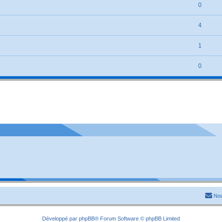
0
4
1
0
Nou
Développé par
phpBB
® Forum Software © phpBB Limited