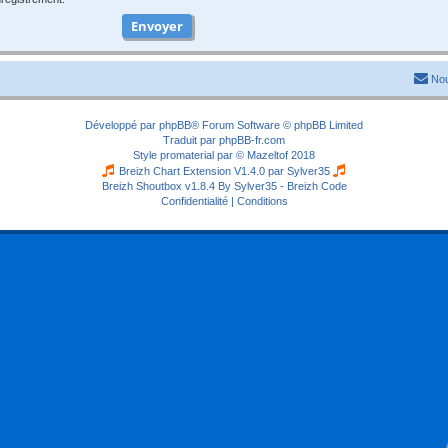
Nou
Développé par
phpBB
® Forum Software © phpBB Limited
Traduit par
phpBB-fr.com
Style
promaterial
par ©
Mazeltof
2018
Breizh Chart Extension V1.4.0 par
Sylver35
Breizh Shoutbox v1.8.4
By Sylver35 - Breizh Code
Confidentialité
|
Conditions