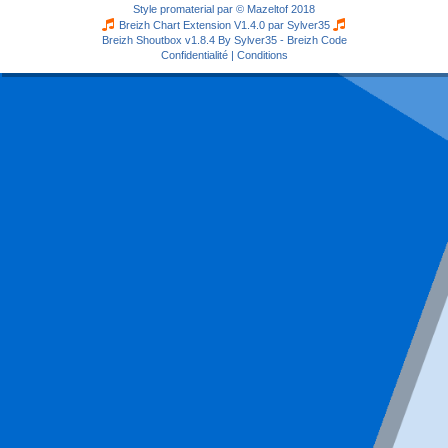
Style
promaterial
par ©
Mazeltof
2018
Breizh Chart Extension V1.4.0 par
Sylver35
Breizh Shoutbox v1.8.4
By Sylver35 - Breizh Code
Confidentialité
|
Conditions