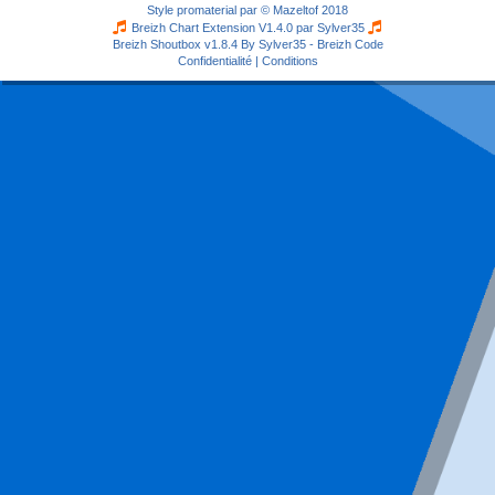
Style
promaterial
par ©
Mazeltof
2018
Breizh Chart Extension V1.4.0 par
Sylver35
Breizh Shoutbox v1.8.4
By Sylver35 - Breizh Code
Confidentialité
|
Conditions