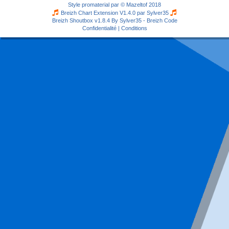
Style
promaterial
par ©
Mazeltof
2018
Breizh Chart Extension V1.4.0 par
Sylver35
Breizh Shoutbox v1.8.4
By Sylver35 - Breizh Code
Confidentialité
|
Conditions