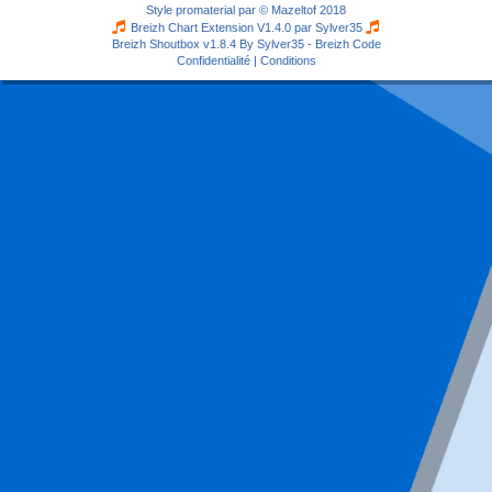
Style
promaterial
par ©
Mazeltof
2018
Breizh Chart Extension V1.4.0 par
Sylver35
Breizh Shoutbox v1.8.4
By Sylver35 - Breizh Code
Confidentialité
|
Conditions