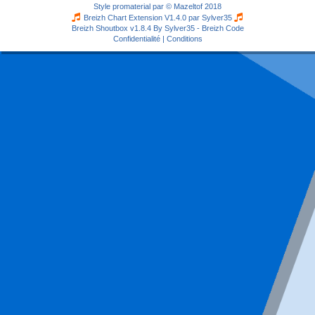
Style
promaterial
par ©
Mazeltof
2018
Breizh Chart Extension V1.4.0 par
Sylver35
Breizh Shoutbox v1.8.4
By Sylver35 - Breizh Code
Confidentialité
|
Conditions