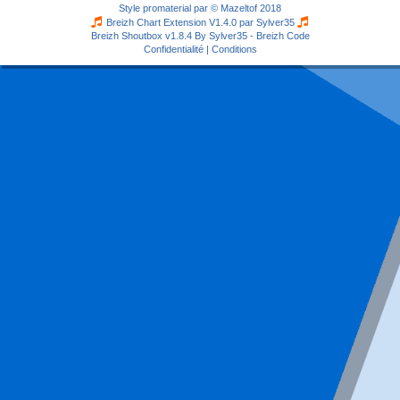
Style
promaterial
par ©
Mazeltof
2018
Breizh Chart Extension V1.4.0 par
Sylver35
Breizh Shoutbox v1.8.4
By Sylver35 - Breizh Code
Confidentialité
|
Conditions