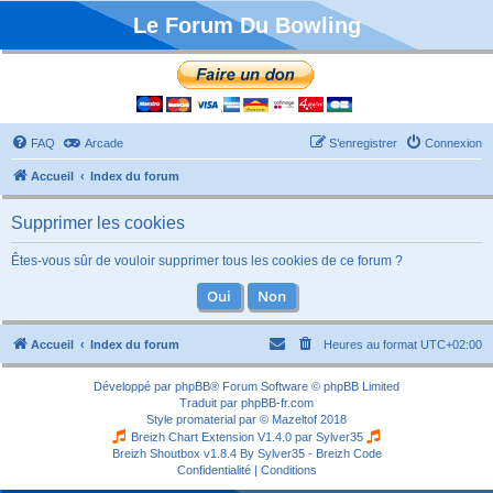
Le Forum Du Bowling
FAQ
Arcade
S’enregistrer
Connexion
Accueil
Index du forum
Supprimer les cookies
Êtes-vous sûr de vouloir supprimer tous les cookies de ce forum ?
Accueil
Index du forum
Heures au format
UTC+02:00
Développé par
phpBB
® Forum Software © phpBB Limited
Traduit par
phpBB-fr.com
Style
promaterial
par ©
Mazeltof
2018
Breizh Chart Extension V1.4.0 par
Sylver35
Breizh Shoutbox v1.8.4
By Sylver35 - Breizh Code
Confidentialité
|
Conditions