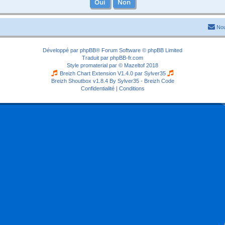
Nou
Développé par
phpBB
® Forum Software © phpBB Limited
Traduit par
phpBB-fr.com
Style
promaterial
par ©
Mazeltof
2018
Breizh Chart Extension V1.4.0 par
Sylver35
Breizh Shoutbox v1.8.4
By Sylver35 - Breizh Code
Confidentialité
|
Conditions