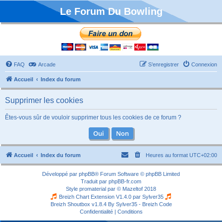
Le Forum Du Bowling
FAQ
Arcade
S’enregistrer
Connexion
Accueil
Index du forum
Supprimer les cookies
Êtes-vous sûr de vouloir supprimer tous les cookies de ce forum ?
Accueil
Index du forum
Heures au format
UTC+02:00
Développé par
phpBB
® Forum Software © phpBB Limited
Traduit par
phpBB-fr.com
Style
promaterial
par ©
Mazeltof
2018
Breizh Chart Extension V1.4.0 par
Sylver35
Breizh Shoutbox v1.8.4
By Sylver35 - Breizh Code
Confidentialité
|
Conditions