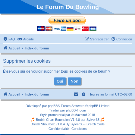
Le Forum Du Bowling
FAQ
Arcade
S’enregistrer
Connexion
Accueil
Index du forum
Supprimer les cookies
Êtes-vous sûr de vouloir supprimer tous les cookies de ce forum ?
Accueil
Index du forum
Heures au format
UTC+02:00
Développé par
phpBB
® Forum Software © phpBB Limited
Traduit par
phpBB-fr.com
Style
promaterial
par ©
Mazeltof
2018
Breizh Chart Extension V1.4.0 par
Sylver35
Breizh Shoutbox v1.8.4
By Sylver35 - Breizh Code
Confidentialité
|
Conditions