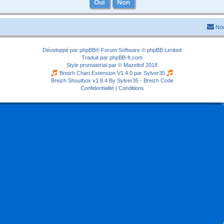
Nou
Développé par
phpBB
® Forum Software © phpBB Limited
Traduit par
phpBB-fr.com
Style
promaterial
par ©
Mazeltof
2018
Breizh Chart Extension V1.4.0 par
Sylver35
Breizh Shoutbox v1.8.4
By Sylver35 - Breizh Code
Confidentialité
|
Conditions