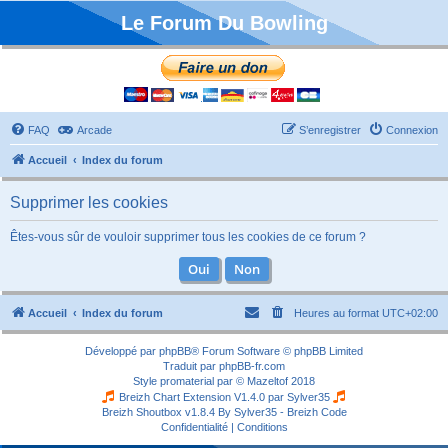
Le Forum Du Bowling
FAQ
Arcade
S’enregistrer
Connexion
Accueil
Index du forum
Supprimer les cookies
Êtes-vous sûr de vouloir supprimer tous les cookies de ce forum ?
Accueil
Index du forum
Heures au format
UTC+02:00
Développé par
phpBB
® Forum Software © phpBB Limited
Traduit par
phpBB-fr.com
Style
promaterial
par ©
Mazeltof
2018
Breizh Chart Extension V1.4.0 par
Sylver35
Breizh Shoutbox v1.8.4
By Sylver35 - Breizh Code
Confidentialité
|
Conditions