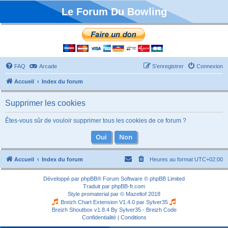
Le Forum Du Bowling
FAQ
Arcade
S’enregistrer
Connexion
Accueil
Index du forum
Supprimer les cookies
Êtes-vous sûr de vouloir supprimer tous les cookies de ce forum ?
Accueil
Index du forum
Heures au format
UTC+02:00
Développé par
phpBB
® Forum Software © phpBB Limited
Traduit par
phpBB-fr.com
Style
promaterial
par ©
Mazeltof
2018
Breizh Chart Extension V1.4.0 par
Sylver35
Breizh Shoutbox v1.8.4
By Sylver35 - Breizh Code
Confidentialité
|
Conditions