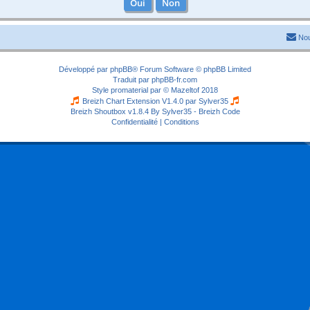
Nou
Développé par
phpBB
® Forum Software © phpBB Limited
Traduit par
phpBB-fr.com
Style
promaterial
par ©
Mazeltof
2018
Breizh Chart Extension V1.4.0 par
Sylver35
Breizh Shoutbox v1.8.4
By Sylver35 - Breizh Code
Confidentialité
|
Conditions