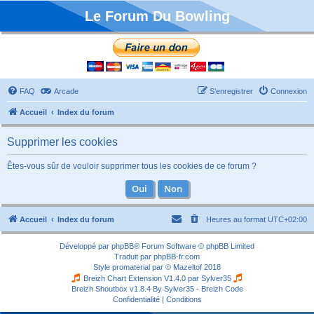
Le Forum Du Bowling
FAQ
Arcade
S’enregistrer
Connexion
Accueil
Index du forum
Supprimer les cookies
Êtes-vous sûr de vouloir supprimer tous les cookies de ce forum ?
Accueil
Index du forum
Heures au format
UTC+02:00
Développé par
phpBB
® Forum Software © phpBB Limited
Traduit par
phpBB-fr.com
Style
promaterial
par ©
Mazeltof
2018
Breizh Chart Extension V1.4.0 par
Sylver35
Breizh Shoutbox v1.8.4
By Sylver35 - Breizh Code
Confidentialité
|
Conditions