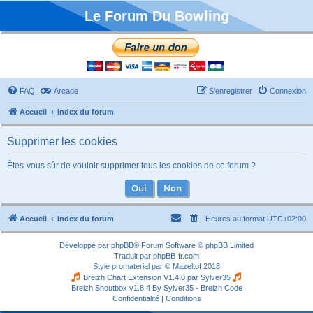
Le Forum Du Bowling
FAQ
Arcade
S’enregistrer
Connexion
Accueil
Index du forum
Supprimer les cookies
Êtes-vous sûr de vouloir supprimer tous les cookies de ce forum ?
Accueil
Index du forum
Heures au format
UTC+02:00
Développé par
phpBB
® Forum Software © phpBB Limited
Traduit par
phpBB-fr.com
Style
promaterial
par ©
Mazeltof
2018
Breizh Chart Extension V1.4.0 par
Sylver35
Breizh Shoutbox v1.8.4
By Sylver35 - Breizh Code
Confidentialité
|
Conditions