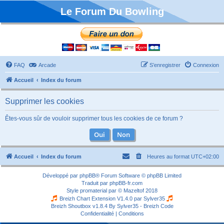
Le Forum Du Bowling
FAQ
Arcade
S’enregistrer
Connexion
Accueil
Index du forum
Supprimer les cookies
Êtes-vous sûr de vouloir supprimer tous les cookies de ce forum ?
Accueil
Index du forum
Heures au format
UTC+02:00
Développé par
phpBB
® Forum Software © phpBB Limited
Traduit par
phpBB-fr.com
Style
promaterial
par ©
Mazeltof
2018
Breizh Chart Extension V1.4.0 par
Sylver35
Breizh Shoutbox v1.8.4
By Sylver35 - Breizh Code
Confidentialité
|
Conditions