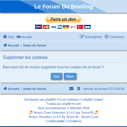
Le Forum Du Bowling
FAQ
Arcade
S’enregistrer
Connexion
Accueil
Index du forum
Supprimer les cookies
Êtes-vous sûr de vouloir supprimer tous les cookies de ce forum ?
Accueil
Index du forum
Heures au format
UTC+02:00
Développé par
phpBB
® Forum Software © phpBB Limited
Traduit par
phpBB-fr.com
Style
promaterial
par ©
Mazeltof
2018
Breizh Chart Extension V1.4.0 par
Sylver35
Breizh Shoutbox v1.8.4
By Sylver35 - Breizh Code
Confidentialité
|
Conditions