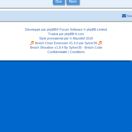
Nou
Développé par
phpBB
® Forum Software © phpBB Limited
Traduit par
phpBB-fr.com
Style
promaterial
par ©
Mazeltof
2018
Breizh Chart Extension V1.4.0 par
Sylver35
Breizh Shoutbox v1.8.4
By Sylver35 - Breizh Code
Confidentialité
|
Conditions