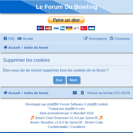
Le Forum Du Bowling
FAQ
Arcade
S’enregistrer
Connexion
Accueil
Index du forum
Supprimer les cookies
Êtes-vous sûr de vouloir supprimer tous les cookies de ce forum ?
Accueil
Index du forum
Heures au format
UTC+02:00
Développé par
phpBB
® Forum Software © phpBB Limited
Traduit par
phpBB-fr.com
Style
promaterial
par ©
Mazeltof
2018
Breizh Chart Extension V1.4.0 par
Sylver35
Breizh Shoutbox v1.8.4
By Sylver35 - Breizh Code
Confidentialité
|
Conditions