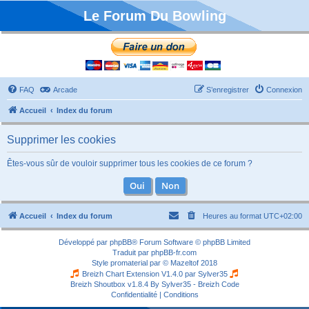
Le Forum Du Bowling
FAQ
Arcade
S’enregistrer
Connexion
Accueil
Index du forum
Supprimer les cookies
Êtes-vous sûr de vouloir supprimer tous les cookies de ce forum ?
Accueil
Index du forum
Heures au format
UTC+02:00
Développé par
phpBB
® Forum Software © phpBB Limited
Traduit par
phpBB-fr.com
Style
promaterial
par ©
Mazeltof
2018
Breizh Chart Extension V1.4.0 par
Sylver35
Breizh Shoutbox v1.8.4
By Sylver35 - Breizh Code
Confidentialité
|
Conditions