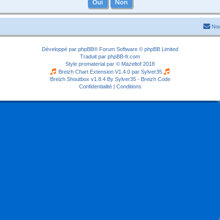
Nou
Développé par
phpBB
® Forum Software © phpBB Limited
Traduit par
phpBB-fr.com
Style
promaterial
par ©
Mazeltof
2018
Breizh Chart Extension V1.4.0 par
Sylver35
Breizh Shoutbox v1.8.4
By Sylver35 - Breizh Code
Confidentialité
|
Conditions