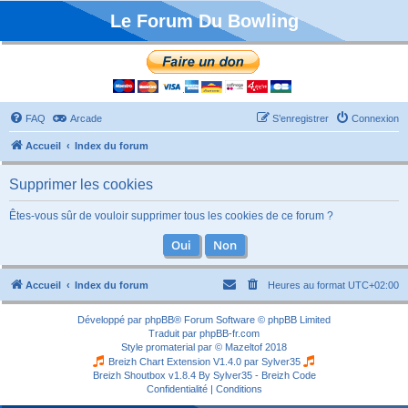
Le Forum Du Bowling
FAQ
Arcade
S’enregistrer
Connexion
Accueil
Index du forum
Supprimer les cookies
Êtes-vous sûr de vouloir supprimer tous les cookies de ce forum ?
Accueil
Index du forum
Heures au format
UTC+02:00
Développé par
phpBB
® Forum Software © phpBB Limited
Traduit par
phpBB-fr.com
Style
promaterial
par ©
Mazeltof
2018
Breizh Chart Extension V1.4.0 par
Sylver35
Breizh Shoutbox v1.8.4
By Sylver35 - Breizh Code
Confidentialité
|
Conditions