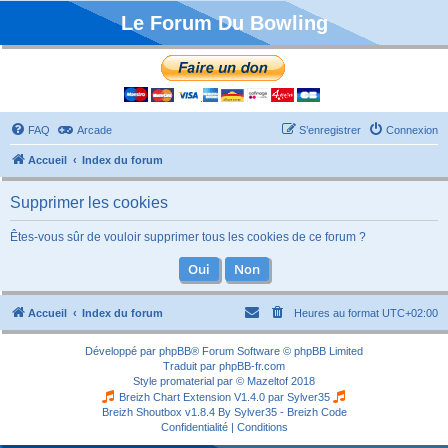
Le Forum Du Bowling
FAQ
Arcade
S’enregistrer
Connexion
Accueil
Index du forum
Supprimer les cookies
Êtes-vous sûr de vouloir supprimer tous les cookies de ce forum ?
Accueil
Index du forum
Heures au format
UTC+02:00
Développé par
phpBB
® Forum Software © phpBB Limited
Traduit par
phpBB-fr.com
Style
promaterial
par ©
Mazeltof
2018
Breizh Chart Extension V1.4.0 par
Sylver35
Breizh Shoutbox v1.8.4
By Sylver35 - Breizh Code
Confidentialité
|
Conditions