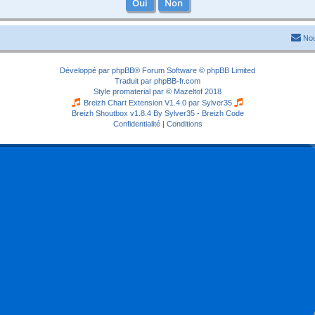
Nou
Développé par
phpBB
® Forum Software © phpBB Limited
Traduit par
phpBB-fr.com
Style
promaterial
par ©
Mazeltof
2018
Breizh Chart Extension V1.4.0 par
Sylver35
Breizh Shoutbox v1.8.4
By Sylver35 - Breizh Code
Confidentialité
|
Conditions