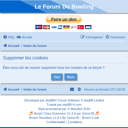
Le Forum Du Bowling
FAQ
Arcade
S’enregistrer
Connexion
Accueil
Index du forum
Supprimer les cookies
Êtes-vous sûr de vouloir supprimer tous les cookies de ce forum ?
Accueil
Index du forum
Heures au format
UTC+02:00
Développé par
phpBB
® Forum Software © phpBB Limited
Traduit par
phpBB-fr.com
Style
promaterial
par ©
Mazeltof
2018
Breizh Chart Extension V1.4.0 par
Sylver35
Breizh Shoutbox v1.8.4
By Sylver35 - Breizh Code
Confidentialité
|
Conditions