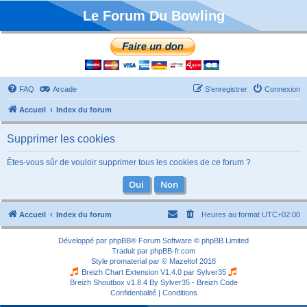
Le Forum Du Bowling
FAQ
Arcade
S’enregistrer
Connexion
Accueil
Index du forum
Supprimer les cookies
Êtes-vous sûr de vouloir supprimer tous les cookies de ce forum ?
Accueil
Index du forum
Heures au format
UTC+02:00
Développé par
phpBB
® Forum Software © phpBB Limited
Traduit par
phpBB-fr.com
Style
promaterial
par ©
Mazeltof
2018
Breizh Chart Extension V1.4.0 par
Sylver35
Breizh Shoutbox v1.8.4
By Sylver35 - Breizh Code
Confidentialité
|
Conditions