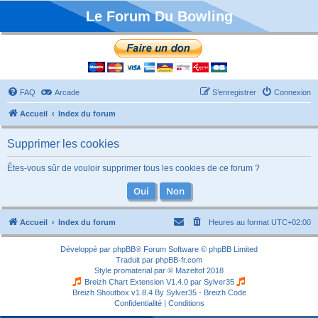
Le Forum Du Bowling
FAQ
Arcade
S’enregistrer
Connexion
Accueil
Index du forum
Supprimer les cookies
Êtes-vous sûr de vouloir supprimer tous les cookies de ce forum ?
Accueil
Index du forum
Heures au format
UTC+02:00
Développé par
phpBB
® Forum Software © phpBB Limited
Traduit par
phpBB-fr.com
Style
promaterial
par ©
Mazeltof
2018
Breizh Chart Extension V1.4.0 par
Sylver35
Breizh Shoutbox v1.8.4
By Sylver35 - Breizh Code
Confidentialité
|
Conditions