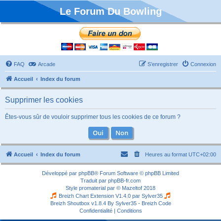
Le Forum Du Bowling
FAQ
Arcade
S’enregistrer
Connexion
Accueil
Index du forum
Supprimer les cookies
Êtes-vous sûr de vouloir supprimer tous les cookies de ce forum ?
Accueil
Index du forum
Heures au format
UTC+02:00
Développé par
phpBB
® Forum Software © phpBB Limited
Traduit par
phpBB-fr.com
Style
promaterial
par ©
Mazeltof
2018
Breizh Chart Extension V1.4.0 par
Sylver35
Breizh Shoutbox v1.8.4
By Sylver35 - Breizh Code
Confidentialité
|
Conditions