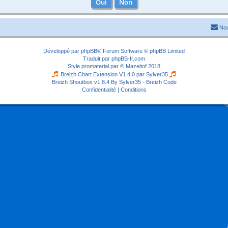
Nou
Développé par
phpBB
® Forum Software © phpBB Limited
Traduit par
phpBB-fr.com
Style
promaterial
par ©
Mazeltof
2018
Breizh Chart Extension V1.4.0 par
Sylver35
Breizh Shoutbox v1.8.4
By Sylver35 - Breizh Code
Confidentialité
|
Conditions