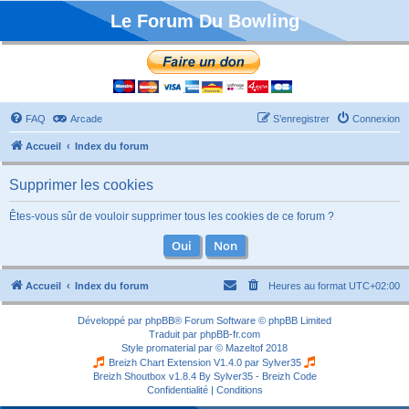
Le Forum Du Bowling
FAQ
Arcade
S’enregistrer
Connexion
Accueil
Index du forum
Supprimer les cookies
Êtes-vous sûr de vouloir supprimer tous les cookies de ce forum ?
Accueil
Index du forum
Heures au format
UTC+02:00
Développé par
phpBB
® Forum Software © phpBB Limited
Traduit par
phpBB-fr.com
Style
promaterial
par ©
Mazeltof
2018
Breizh Chart Extension V1.4.0 par
Sylver35
Breizh Shoutbox v1.8.4
By Sylver35 - Breizh Code
Confidentialité
|
Conditions