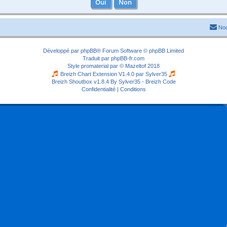
Nou
Développé par
phpBB
® Forum Software © phpBB Limited
Traduit par
phpBB-fr.com
Style
promaterial
par ©
Mazeltof
2018
Breizh Chart Extension V1.4.0 par
Sylver35
Breizh Shoutbox v1.8.4
By Sylver35 - Breizh Code
Confidentialité
|
Conditions