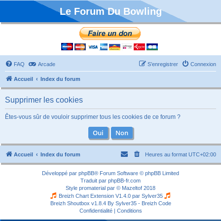
Le Forum Du Bowling
FAQ
Arcade
S’enregistrer
Connexion
Accueil
Index du forum
Supprimer les cookies
Êtes-vous sûr de vouloir supprimer tous les cookies de ce forum ?
Accueil
Index du forum
Heures au format
UTC+02:00
Développé par
phpBB
® Forum Software © phpBB Limited
Traduit par
phpBB-fr.com
Style
promaterial
par ©
Mazeltof
2018
Breizh Chart Extension V1.4.0 par
Sylver35
Breizh Shoutbox v1.8.4
By Sylver35 - Breizh Code
Confidentialité
|
Conditions