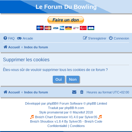
Le Forum Du Bowling
FAQ
Arcade
S’enregistrer
Connexion
Accueil
Index du forum
Supprimer les cookies
Êtes-vous sûr de vouloir supprimer tous les cookies de ce forum ?
Accueil
Index du forum
Heures au format
UTC+02:00
Développé par
phpBB
® Forum Software © phpBB Limited
Traduit par
phpBB-fr.com
Style
promaterial
par ©
Mazeltof
2018
Breizh Chart Extension V1.4.0 par
Sylver35
Breizh Shoutbox v1.8.4
By Sylver35 - Breizh Code
Confidentialité
|
Conditions